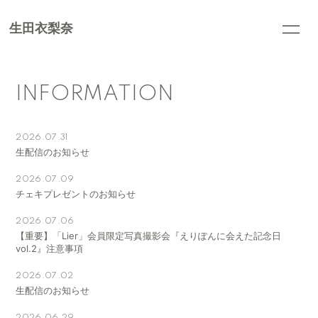
生田衣梨奈
HOME
INFORMATION
INFORMATION
SCHEDULE
PROFILE
BLOG
MOVIE
2026.07.31
生配信のお知らせ
PHOTO
Q&A
2026.07.09
チェキプレゼントのお知らせ
Chat
Stream
2026.07.06
【重要】「Lier」会員限定写真撮影会『えりぽんに会えた記念日
vol.2』注意事項
2026.07.02
生配信のお知らせ
会員登録
ログイン